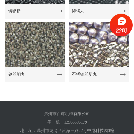
铸钢砂
铸钢丸
钢丝切丸
不锈钢丝切丸
温州市百辉机械有限公司
手 机：
13968806179
地 址：温州市龙湾区滨海三路22号中港科技园3幢