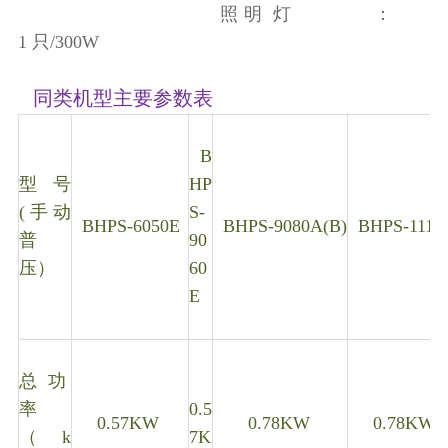
照 明 灯 ：
1 只/300W
同类机型主要参数表
B
型号
HP
(手动
S-
BHPS-6050E
BHPS-9080A(B)
BHPS-1110
普
90
压）
60
E
总 功
率
0.5
0.57KW
0.78KW
0.78KW
（k
7K