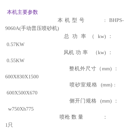
本机主要参数
本 机 型 号
: BHPS-
9060A(手动普压喷砂机)
总 功 率 （ kw)
：
0.57KW
风机 功 率 （kw)
：
0.55KW
整机外尺寸（mm)
：
600
X830X1500
喷砂室规格 (mm) :
600X500X670
侧开门规格 (mm) ：
w750Xh775
喷枪 数 量 ：
1只